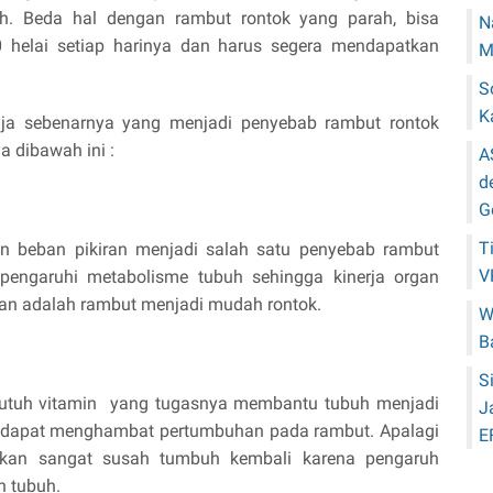
h. Beda hal dengan rambut rontok yang parah, bisa
N
0 helai setiap harinya dan harus segera mendapatkan
M
S
K
a sebenarnya yang menjadi penyebab rambut rontok
a dibawah ini :
A
d
G
T
an beban pikiran menjadi salah satu penyebab rambut
V
pengaruhi metabolisme tubuh sehingga kinerja organ
kan adalah rambut menjadi mudah rontok.
W
B
S
 butuh vitamin yang tugasnya membantu tubuh menjadi
J
in dapat menghambat pertumbuhan pada rambut. Apalagi
E
akan sangat susah tumbuh kembali karena pengaruh
n tubuh.