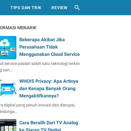
L
TIPS DAN TRIK
REVIEW
FORMASI MENARIK
Beberapa Akibat Jika
Perusahaan Tidak
Menggunakan Cloud Service
ud service adalah salah satu teknologi terkini
g san…
WHOIS Privacy: Apa Artinya
dan Kenapa Banyak Orang
Mengaktifkannya?
ra digital yang penuh inovasi dan disrupsi,
lindunga…
Cara Beralih Dari TV Analog
ke Siaran TV Digital