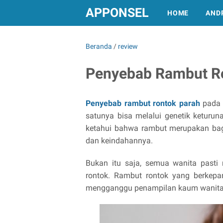
APPONSEL
HOME
AND
Beranda
/
review
Penyebab Rambut Ro
Penyebab rambut rontok parah
pada 
satunya bisa melalui genetik keturuna
ketahui bahwa rambut merupakan bag
dan keindahannya.
Bukan itu saja, semua wanita past
rontok. Rambut rontok yang berkep
mengganggu penampilan kaum wanita m