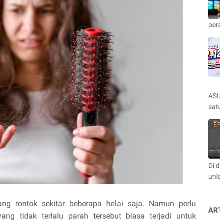
per
ASU
satu
Di 
unl
ng rontok sekitar beberapa helai saja. Namun perlu
AR
ng tidak terlalu parah tersebut biasa terjadi untuk