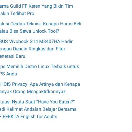
ama Guild FF Keren Yang Bikin Tim
akin Terlihat Pro
olusi Cerdas Teknisi: Kenapa Harus Beli
alau Bisa Sewa Unlock Tool?
SUS Vivobook S14 M3407HA Hadir
engan Desain Ringkas dan Fitur
enerasi Baru
ips Memilih Distro Linux Terbaik untuk
PS Anda
HOIS Privacy: Apa Artinya dan Kenapa
anyak Orang Mengaktifkannya?
ituasi Nyata Saat “Have You Eaten?”
adi Kalimat Andalan Belajar Bersama
F EFEKTA English for Adults