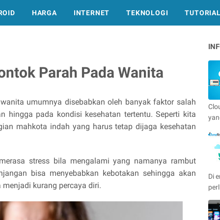
ROID
HARGA
INTERNET
TEKNOLOGI
TUTORIA
IN
ntok Parah Pada Wanita
wanita umumnya disebabkan oleh banyak faktor salah
Clo
n hingga pada kondisi kesehatan tertentu. Seperti kita
yan
ian mahkota indah yang harus tetap dijaga kesehatan
i merasa stress bila mengalami yang namanya rambut
anjangan bisa menyebabkan kebotakan sehingga akan
Di e
enjadi kurang percaya diri.
per