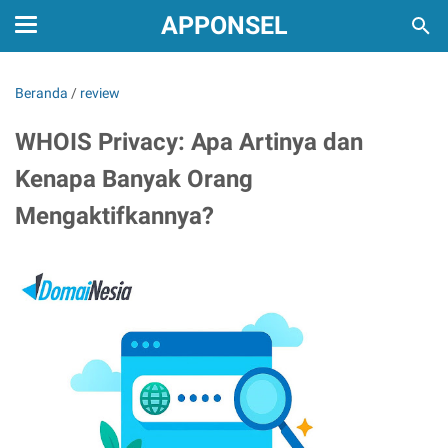
APPONSEL
Beranda
/
review
WHOIS Privacy: Apa Artinya dan
Kenapa Banyak Orang
Mengaktifkannya?