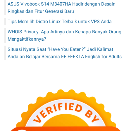
ASUS Vivobook S14 M3407HA Hadir dengan Desain
Ringkas dan Fitur Generasi Baru
Tips Memilih Distro Linux Terbaik untuk VPS Anda
WHOIS Privacy: Apa Artinya dan Kenapa Banyak Orang
Mengaktifkannya?
Situasi Nyata Saat “Have You Eaten?” Jadi Kalimat
Andalan Belajar Bersama EF EFEKTA English for Adults