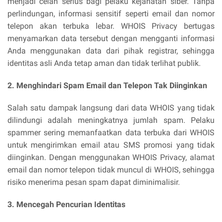
menjadi celah serius bagi pelaku kejahatan siber. Tanpa
perlindungan, informasi sensitif seperti email dan nomor
telepon akan terbuka lebar. WHOIS Privacy bertugas
menyamarkan data tersebut dengan mengganti informasi
Anda menggunakan data dari pihak registrar, sehingga
identitas asli Anda tetap aman dan tidak terlihat publik.
2. Menghindari Spam Email dan Telepon Tak Diinginkan
Salah satu dampak langsung dari data WHOIS yang tidak
dilindungi adalah meningkatnya jumlah spam. Pelaku
spammer sering memanfaatkan data terbuka dari WHOIS
untuk mengirimkan email atau SMS promosi yang tidak
diinginkan. Dengan menggunakan WHOIS Privacy, alamat
email dan nomor telepon tidak muncul di WHOIS, sehingga
risiko menerima pesan spam dapat diminimalisir.
3. Mencegah Pencurian Identitas