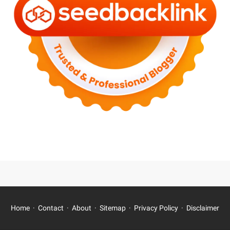
Home
Contact
About
Sitemap
Privacy Policy
Disclaimer