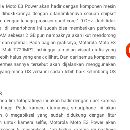
rola Moto E3 Power akan hadir dengan komponen mesin
n dibuktikannya dengan ditanamkannya sebuah chipset
 dengan tenaga prosesor quad core 1.0 GHz. Jadi tidak
onal di smartphone ini sudah bisa memberikan performa
 RAM sebesar 2 GB pun nampaknya akan ikut mendorong
at dan optimal. Pada bagian grafisnya, Motorola Moto E3
Mali T720MP2, sehingga tampilan visual grafis yang
 lebih halus yang enak dilihat. Dan dari semua komponen
ermesinannya tersebut akan dijalankan menggunakan
 yang mana OS versi ini sudah lebih baik ketimbang OS
.
da lini fotografinya ini akan hadir dengan duet kamera
 tinggi. Pada kamera utamanya, smartphone ini akan
n 8 megapiksel yang sudah didukung dengan fitur
n untuk kamera selfie, Motorola Moto E3 Power akan
ensor 5 megapiksel. Dari kedua kamera ini pastinya