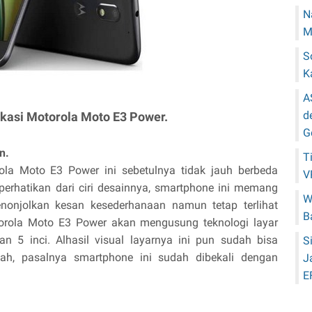
N
M
S
K
A
d
ikasi Motorola Moto E3 Power.
G
n.
T
la Moto E3 Power ini sebetulnya tidak jauh berbeda
V
iperhatikan dari ciri desainnya, smartphone ini memang
W
nonjolkan kesan kesederhanaan namun tetap terlihat
B
otorola Moto E3 Power akan mengusung teknologi layar
 5 inci. Alhasil visual layarnya ini pun sudah bisa
S
h, pasalnya smartphone ini sudah dibekali dengan
J
E