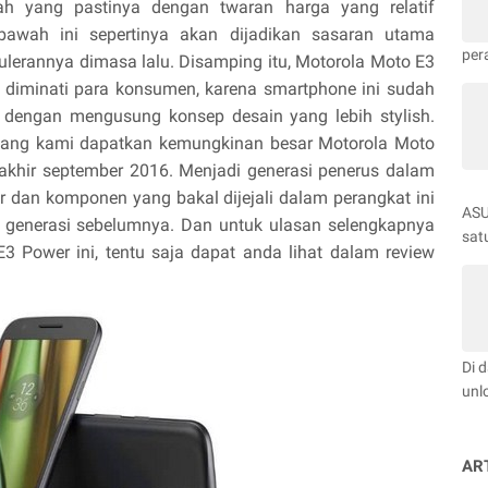
h yang pastinya dengan twaran harga yang relatif
bawah ini sepertinya akan dijadikan sasaran utama
per
lerannya dimasa lalu. Disamping itu, Motorola Moto E3
k diminati para konsumen, karena smartphone ini sudah
dengan mengusung konsep desain yang lebih stylish.
 yang kami dapatkan kemungkinan besar Motorola Moto
a akhir september 2016. Menjadi generasi penerus dalam
tur dan komponen yang bakal dijejali dalam perangkat ini
ASU
 generasi sebelumnya. Dan untuk ulasan selengkapnya
satu
3 Power ini, tentu saja dapat anda lihat dalam review
Di 
unl
AR