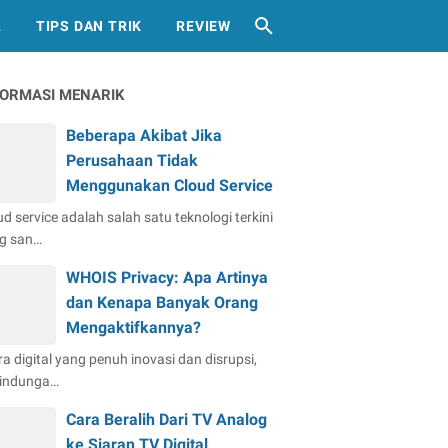
L
TIPS DAN TRIK
REVIEW
FORMASI MENARIK
Beberapa Akibat Jika
Perusahaan Tidak
Menggunakan Cloud Service
ud service adalah salah satu teknologi terkini
g san…
WHOIS Privacy: Apa Artinya
dan Kenapa Banyak Orang
Mengaktifkannya?
ra digital yang penuh inovasi dan disrupsi,
lindunga…
Cara Beralih Dari TV Analog
ke Siaran TV Digital