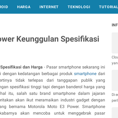
ROID
HARGA
INTERNET
TEKNOLOGI
TUTORIA
IN
wer Keunggulan Spesifikasi
Clo
yan
Spesifikasi dan Harga
- Pasar smartphone sekarang ini
 dengan kedatangan berbagai produk
smartphone
dari
ertinya tidak terlepas dari tanggapan publik yang
n spesifikasi tinggi tapi dengan banderol harga yang
n hal itu, salah satu brand smartphone dalam jajaran
Di e
iberitakan akan ikut meramaikan industri gadget dengan
per
yang bernama Motorola Moto E3 Power. Smartphone
t kabarnya akan mencoba untuk menggebrak pasar