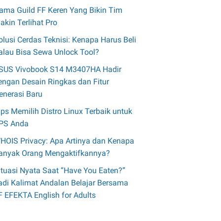
ama Guild FF Keren Yang Bikin Tim
akin Terlihat Pro
olusi Cerdas Teknisi: Kenapa Harus Beli
alau Bisa Sewa Unlock Tool?
SUS Vivobook S14 M3407HA Hadir
engan Desain Ringkas dan Fitur
enerasi Baru
ips Memilih Distro Linux Terbaik untuk
PS Anda
HOIS Privacy: Apa Artinya dan Kenapa
anyak Orang Mengaktifkannya?
ituasi Nyata Saat “Have You Eaten?”
adi Kalimat Andalan Belajar Bersama
F EFEKTA English for Adults