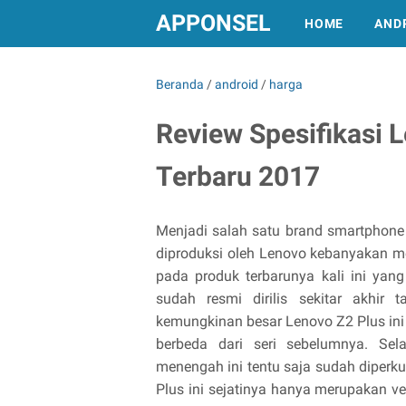
APPONSEL
HOME
AND
Beranda
/
android
/
harga
Review Spesifikasi 
Terbaru 2017
Menjadi salah satu brand smartphone
diproduksi oleh Lenovo kebanyakan mem
pada produk terbarunya kali ini ya
sudah resmi dirilis sekitar akhir
kemungkinan besar Lenovo Z2 Plus in
berbeda dari seri sebelumnya. Se
menengah ini tentu saja sudah diperk
Plus ini sejatinya hanya merupakan ve