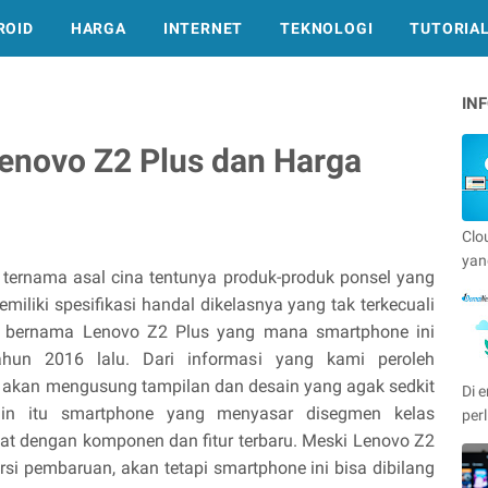
ROID
HARGA
INTERNET
TEKNOLOGI
TUTORIA
IN
Lenovo Z2 Plus dan Harga
Clo
yan
 ternama asal cina tentunya produk-produk ponsel yang
iliki spesifikasi handal dikelasnya yang tak terkecuali
ng bernama Lenovo Z2 Plus yang mana smartphone ini
 tahun 2016 lalu. Dari informasi yang kami peroleh
i akan mengusung tampilan dan desain yang agak sedkit
Di e
lain itu smartphone yang menyasar disegmen kelas
per
uat dengan komponen dan fitur terbaru. Meski Lenovo Z2
rsi pembaruan, akan tetapi smartphone ini bisa dibilang