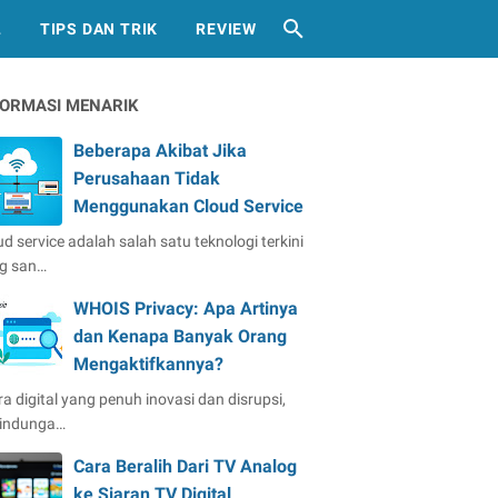
L
TIPS DAN TRIK
REVIEW
FORMASI MENARIK
Beberapa Akibat Jika
Perusahaan Tidak
Menggunakan Cloud Service
ud service adalah salah satu teknologi terkini
g san…
WHOIS Privacy: Apa Artinya
dan Kenapa Banyak Orang
Mengaktifkannya?
ra digital yang penuh inovasi dan disrupsi,
lindunga…
Cara Beralih Dari TV Analog
ke Siaran TV Digital