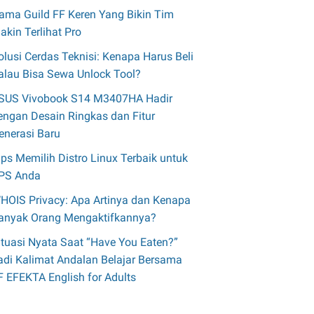
ama Guild FF Keren Yang Bikin Tim
akin Terlihat Pro
olusi Cerdas Teknisi: Kenapa Harus Beli
alau Bisa Sewa Unlock Tool?
SUS Vivobook S14 M3407HA Hadir
engan Desain Ringkas dan Fitur
enerasi Baru
ips Memilih Distro Linux Terbaik untuk
PS Anda
HOIS Privacy: Apa Artinya dan Kenapa
anyak Orang Mengaktifkannya?
ituasi Nyata Saat “Have You Eaten?”
adi Kalimat Andalan Belajar Bersama
F EFEKTA English for Adults