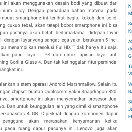
us ini akan menggunakan desain bodi yang dibuat dari
N
minium alloy. Dengan perpaduan bahan material pada
M
mbuat smartphone ini terlihat begitu kokoh dan solid.
S
ng cukup tebal, akan tetapi bobot smartphone ini bisa
K
 pun pastinya akan betah berlama-lama didepan layar
li dengan layar yang sangat lega yakni berukuran 5 inci,
A
pu menampilkan resolusi FullHD. Tidak hanya itu saja,
d
akan panel layar LTPS dan untuk lapisan layar anti
G
ng Gorilla Glass 4. Dan tak ketinggalan fitur pemindai
T
rangkat ini.
V
lankan sistem operasi Android Marshmallow. Selain itu
W
dengan chipset buatan Qualcomm yakni Snapdragon 820.
B
nya, smartphone ini akan menyematkan prosesor dual
S
yo. Dan untuk keunggulan lain yang dimiliki smartphone
J
berkapasitas 4 GB. Diperkuat dengan komponen dapur
E
lah pengguna akan merasakan kenyamanan ketika
lu pada ruang dapur pacunya ini, Lenovo juga akan