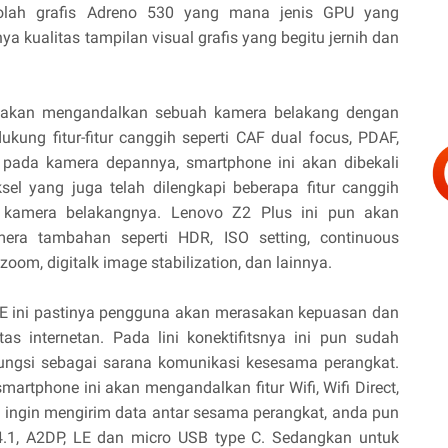
olah grafis Adreno 530 yang mana jenis GPU yang
 kualitas tampilan visual grafis yang begitu jernih dan
ni akan mengandalkan sebuah kamera belakang dengan
ukung fitur-fitur canggih seperti CAF dual focus, PDAF,
 pada kamera depannya, smartphone ini akan dibekali
el yang juga telah dilengkapi beberapa fitur canggih
 kamera belakangnya. Lenovo Z2 Plus ini pun akan
era tambahan seperti HDR, ISO setting, continuous
zoom, digitalk image stabilization, dan lainnya.
E ini pastinya pengguna akan merasakan kepuasan dan
as internetan. Pada lini konektifitsnya ini pun sudah
rfungsi sebagai sarana komunikasi kesesama perangkat.
artphone ini akan mengandalkan fitur Wifi, Wifi Direct,
 ingin mengirim data antar sesama perangkat, anda pun
4.1, A2DP, LE dan micro USB type C. Sedangkan untuk