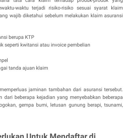
ana tata cara klaim terhadap produk-produk yang
waktu-waktu terjadi risiko-risiko sesuai syarat klaim
 yang wajib diketahui sebelum melakukan klaim asuransi
ransi berupa KTP
ik seperti kwitansi atau invoice pembelian
mpel
bagai tanda ajuan klaim
a memperluas jaminan tambahan dari asuransi tersebut.
n dari beberapa kejadian yang menyebabkan beberapa
emogokan, gempa bumi, letusan gunung berapi, tsunami,
erlukan Untuk Mendaftar di