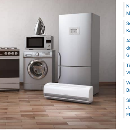
N
M
S
K
A
d
G
T
V
W
B
S
J
E