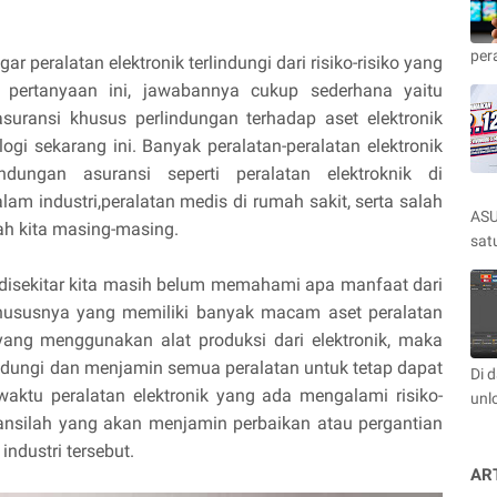
per
 peralatan elektronik terlindungi dari risiko-risiko yang
 pertanyaan ini, jawabannya cukup sederhana yaitu
asuransi khusus perlindungan terhadap aset elektronik
ogi sekarang ini. Banyak peralatan-peralatan elektronik
indungan asuransi seperti peralatan elektroknik di
alam industri,peralatan medis di rumah sakit, serta salah
ASU
ah kita masing-masing.
satu
disekitar kita masih belum memahami apa manfaat dari
khususnya yang memiliki banyak macam aset peralatan
i yang menggunakan alat produksi dari elektronik, maka
indungi dan menjamin semua peralatan untuk tetap dapat
Di 
waktu peralatan elektronik yang ada mengalami risiko-
unl
ransilah yang akan menjamin perbaikan atau pergantian
industri tersebut.
AR