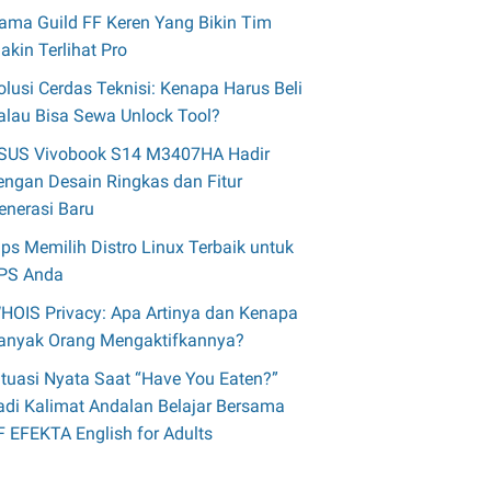
ama Guild FF Keren Yang Bikin Tim
akin Terlihat Pro
olusi Cerdas Teknisi: Kenapa Harus Beli
alau Bisa Sewa Unlock Tool?
SUS Vivobook S14 M3407HA Hadir
engan Desain Ringkas dan Fitur
enerasi Baru
ips Memilih Distro Linux Terbaik untuk
PS Anda
HOIS Privacy: Apa Artinya dan Kenapa
anyak Orang Mengaktifkannya?
ituasi Nyata Saat “Have You Eaten?”
adi Kalimat Andalan Belajar Bersama
F EFEKTA English for Adults