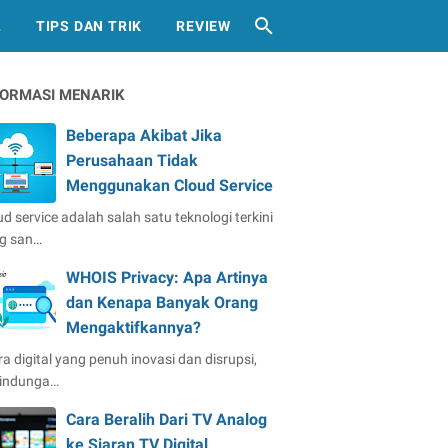
L
TIPS DAN TRIK
REVIEW
FORMASI MENARIK
Beberapa Akibat Jika
Perusahaan Tidak
Menggunakan Cloud Service
ud service adalah salah satu teknologi terkini
g san…
WHOIS Privacy: Apa Artinya
dan Kenapa Banyak Orang
Mengaktifkannya?
ra digital yang penuh inovasi dan disrupsi,
lindunga…
Cara Beralih Dari TV Analog
ke Siaran TV Digital