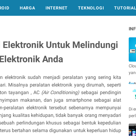
ROID
HARGA
INTERNET
TEKNOLOGI
TUTORIA
IN
 Elektronik Untuk Melindungi
Elektronik Anda
Clo
yan
n elektronik sudah menjadi peralatan yang sering kita
i. Misalnya peralatan elektronik yang dirumah, seperti
nton tayangan , AC
(Air Conditioning)
sebagai pendingin
nyimpan makanan, dan juga smartphone sebagai alat
n-peralatan elektronik tersebut sebenarnya mempunyai
Di e
njang kualitas kehidupan, tidak banyak orang menyadari
per
sebuah perlindungan khusus sebagai bentuk kepedulian
p terus bertahan selama digunakan untuk keperluan hidup