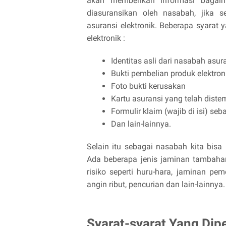
akan memberikan informasi bagaim
diasuransikan oleh nasabah, jika se
asuransi elektronik. Beberapa syarat
elektronik :
Identitas asli dari nasabah asu
Bukti pembelian produk elektron
Foto bukti kerusakan
Kartu asuransi yang telah diste
Formulir klaim (wajib di isi) se
Dan lain-lainnya.
Selain itu sebagai nasabah kita bis
Ada beberapa jenis jaminan tambaha
risiko seperti huru-hara, jaminan p
angin ribut, pencurian dan lain-lainnya.
Syarat-syarat Yang Dip