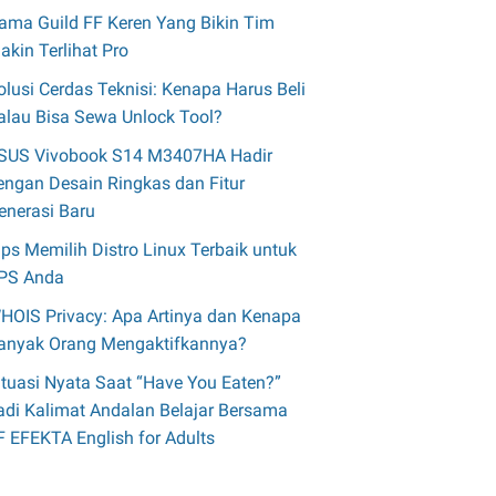
ama Guild FF Keren Yang Bikin Tim
akin Terlihat Pro
olusi Cerdas Teknisi: Kenapa Harus Beli
alau Bisa Sewa Unlock Tool?
SUS Vivobook S14 M3407HA Hadir
engan Desain Ringkas dan Fitur
enerasi Baru
ips Memilih Distro Linux Terbaik untuk
PS Anda
HOIS Privacy: Apa Artinya dan Kenapa
anyak Orang Mengaktifkannya?
ituasi Nyata Saat “Have You Eaten?”
adi Kalimat Andalan Belajar Bersama
F EFEKTA English for Adults