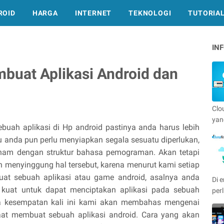
ROID
HARGA
INTERNET
TEKNOLOGI
TUTORIA
IN
buat Aplikasi Android dan
Clo
yan
ebuah aplikasi di Hp android pastinya anda harus lebih
u anda pun perlu menyiapkan segala sesuatu diperlukan,
ham dengan struktur bahasa pemograman. Akan tetapi
 menyinggung hal tersebut, karena menurut kami setiap
at sebuah aplikasi atau game android, asalnya anda
Di e
 kuat untuk dapat menciptakan aplikasi pada sebuah
per
da kesempatan kali ini kami akan membahas mengenai
aat membuat sebuah aplikasi android. Cara yang akan