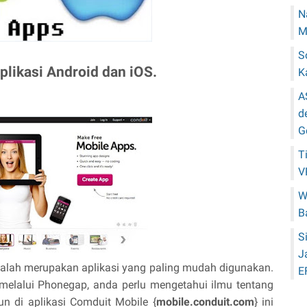
N
M
S
likasi Android dan iOS.
K
A
d
G
T
V
W
B
S
J
adalah merupakan aplikasi yang paling mudah digunakan.
E
elalui Phonegap, anda perlu mengetahui ilmu tentang
un di aplikasi Comduit Mobile {
mobile.conduit.com
} ini