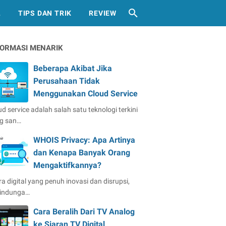
L
TIPS DAN TRIK
REVIEW
FORMASI MENARIK
Beberapa Akibat Jika
Perusahaan Tidak
Menggunakan Cloud Service
ud service adalah salah satu teknologi terkini
g san…
WHOIS Privacy: Apa Artinya
dan Kenapa Banyak Orang
Mengaktifkannya?
ra digital yang penuh inovasi dan disrupsi,
lindunga…
Cara Beralih Dari TV Analog
ke Siaran TV Digital