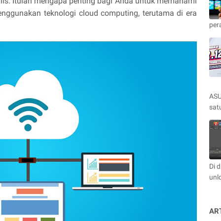
snis. Itulah mengapa penting bagi Anda untuk memahami
menggunakan teknologi cloud computing, terutama di era
per
ASU
satu
Di 
unl
AR