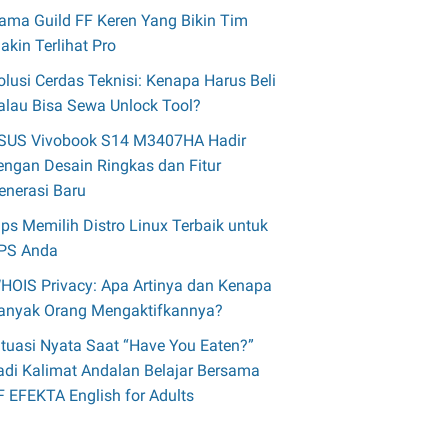
ama Guild FF Keren Yang Bikin Tim
akin Terlihat Pro
olusi Cerdas Teknisi: Kenapa Harus Beli
alau Bisa Sewa Unlock Tool?
SUS Vivobook S14 M3407HA Hadir
engan Desain Ringkas dan Fitur
enerasi Baru
ips Memilih Distro Linux Terbaik untuk
PS Anda
HOIS Privacy: Apa Artinya dan Kenapa
anyak Orang Mengaktifkannya?
ituasi Nyata Saat “Have You Eaten?”
adi Kalimat Andalan Belajar Bersama
F EFEKTA English for Adults