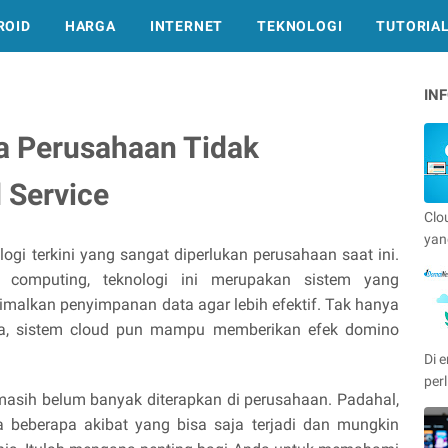
ROID
HARGA
INTERNET
TEKNOLOGI
TUTORIA
IN
a Perusahaan Tidak
 Service
Clo
yan
ogi terkini yang sangat diperlukan perusahaan saat ini.
d computing, teknologi ini merupakan sistem yang
malkan penyimpanan data agar lebih efektif. Tak hanya
a, sistem cloud pun mampu memberikan efek domino
Di e
per
masih belum banyak diterapkan di perusahaan. Padahal,
a beberapa akibat yang bisa saja terjadi dan mungkin