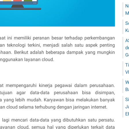
N
M
S
K
aat ini memiliki peranan besar terhadap perkembangan
A
n teknologi terkini, menjadi salah satu aspek penting
d
sahaan. Berikut adalah beberapa dampak yang mungkin
G
menggunakan layanan cloud.
T
V
W
apat mempengaruhi kinerja pegawai dalam perusahaan.
B
ujuan agar data-data perusahaan bisa disimpan,
S
cara yang lebih mudah. Karyawan bisa melakukan banyak
J
n cloud selama terhubung dengan jaringan internet.
E
u lagi mencari data-data yang dibutuhkan satu persatu.
yanan cloud, semua hal yang diperlukan terkait data