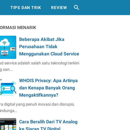
L
TIPS DAN TRIK
REVIEW
FORMASI MENARIK
Beberapa Akibat Jika
Perusahaan Tidak
Menggunakan Cloud Service
ud service adalah salah satu teknologi terkini
g san…
WHOIS Privacy: Apa Artinya
dan Kenapa Banyak Orang
Mengaktifkannya?
ra digital yang penuh inovasi dan disrupsi,
lindunga…
Cara Beralih Dari TV Analog
ke Siaran TV Digital